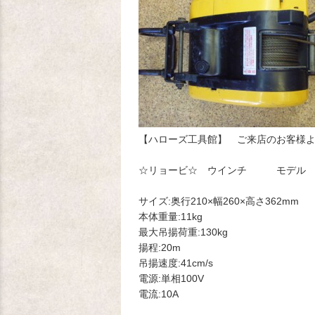
【ハローズ工具館】 ご来店のお客様
☆リョービ☆ ウインチ モデル 
サイズ:奥行210×幅260×高さ362mm
本体重量:11kg
最大吊揚荷重:130kg
揚程:20m
吊揚速度:41cm/s
電源:単相100V
電流:10A