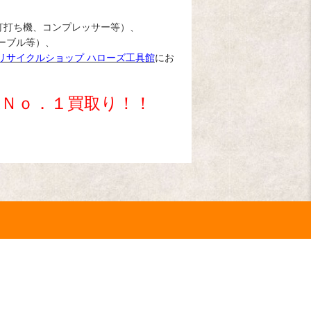
釘打ち機、コンプレッサー等）、
ーブル等）、
リサイクルショップ ハローズ工具館
にお
域Ｎｏ．１買取り！！