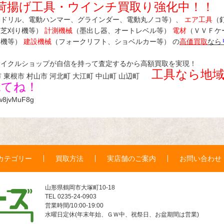
荷揚げ工具・ウインチ
買取り強化中！！
動ドリル、電動ハンマー、グラインダー、電動丸ノコ等）、
エア工具
（
、芝刈り機等）
計測機械
（墨出し器、オートレベル等）
電材
（ＶＶＦケ
運機等）
建設機械
（フォークリフト、ショベルカー等） の
高価買取
なら
サイクルショップが自信を持って査定するから高額買取を実現！
工具なら地
 東根市 村山市 河北町 大江町 中山町 山辺町
見てね！
mw8jvMuF8g
カテゴリー
買取方法
実店舗のご案内
お問い合わせ
山形県鶴岡市大塚町10-18
TEL 0235-24-0903
営業時間/10:00-19:00
水曜日定休(年末年始、ＧＷ中、祝祭日、お盆期間は営業)