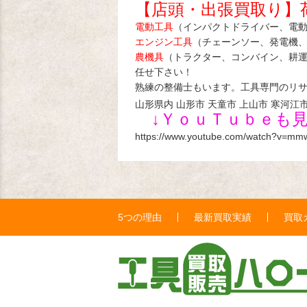
【店頭・出張買取り】
電動工具
（インパクトドライバー、電
エンジン工具
（チェーンソー、発電機
農機具
（トラクター、コンバイン、耕
任せ下さい！
熟練の整備士もいます。工具専門のリ
山形県内 山形市 天童市 上山市 寒河江市
↓ＹｏｕＴｕｂｅも
https://www.youtube.com/watch?v=m
5つの理由
最新買取実績
買取