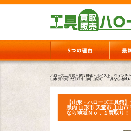
ハローズ工具館
>
建設機械
>
ホイスト、ウィンチ
山市 河北町 大江町 中山町 山辺町 工具なら地域
【山形・ハローズ工具館】
県内 山形市 天童市 上山市
なら地域Ｎｏ．１買取り！