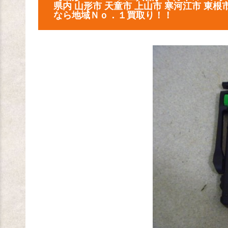
県内 山形市 天童市 上山市 寒河江市 東根
なら地域Ｎｏ．１買取り！！