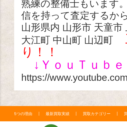
熟練の整備士もいます
信を持って査定するか
山形県内 山形市 天童市
大江町 中山町 山辺町
り！！
↓ＹｏｕＴｕｂ
https://www.youtube.c
5つの理由
最新買取実績
買取カテゴリー