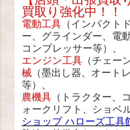
買取り強化中！！
電動工具
（インパクト
ー、グラインダー、電
コンプレッサー等）、
エンジン工具
（チェー
械
（墨出し器、オート
等）、
農機具
（トラクター、
ォークリフト、ショベル
ショップ ハローズ工具