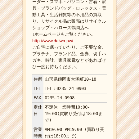
ーダー・スマホ・パソコン・古着・家
具・ブランドバッグ・ロレックス・電
動工具・生活雑貨等の不用品の買取
り、リサイクル品の販売はリサイクル
ショップ・ハローズ鶴岡店へ
↓ホームページもご覧ください。
http://www.daiwa.pw/
ご自宅に眠っていたり、ご不要な金、
プラチナ、ブランド品、金券、切手ハ
ガキ、時計、家具家電などがあればぜ
ひ一度お持ちください。
住所
山形県鶴岡市大塚町10-18
TEL
TEL：0235-24-0903
FAX
0235-24-0908
定休
不定休 業時間10:00-
日
19:00(買取り受付は18:00ま
で)
営業
AM10:00-PM19:00 (買取り受
時間
付は18:00まで)