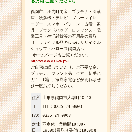
る方はご覧ください。
鶴岡市、庄内町で金・プラチナ・冷蔵
庫・洗濯機・テレビ・ブルーレイレコ
ーダー・スマホ・パソコン・古着・家
具・ブランドバッグ・ロレックス・電
動工具・生活雑貨等の不用品の買取
り、リサイクル品の販売はリサイクル
ショップ・ハローズ鶴岡店へ
↓ホームページもご覧ください。
http://www.daiwa.pw/
ご自宅に眠っていたり、ご不要な金、
プラチナ、ブランド品、金券、切手ハ
ガキ、時計、家具家電などがあればぜ
ひ一度お持ちください。
住所
山形県鶴岡市大塚町10-18
TEL
TEL：0235-24-0903
FAX
0235-24-0908
定休
不定休 業時間10:00-
日
19:00(買取り受付は18:00ま