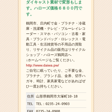
ダイキャスト素材で変形もしま
す。ハローズ価格６８００円で
す。
鶴岡市、庄内町で金・プラチナ・冷蔵
庫・洗濯機・テレビ・ブルーレイレコ
ーダー・スマホ・パソコン・古着・家
具・ブランドバッグ・ロレックス・電
動工具・生活雑貨等の不用品の買取
り、リサイクル品の販売はリサイクル
ショップ・ハローズ鶴岡店へ
↓ホームページもご覧ください。
http://www.daiwa.pw/
ご自宅に眠っていたり、ご不要な金、
プラチナ、ブランド品、金券、切手ハ
ガキ、時計、家具家電などがあればぜ
ひ一度お持ちください。
住所
山形県鶴岡市大塚町10-18
TEL
TEL：0235-24-0903
FAX
0235-24-0908