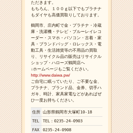
ただきます。
もちろん、１００ｇ以下でもプラチナ
もダイヤも高価買取りしております。
鶴岡市、庄内町で金・プラチナ・冷蔵
庫・洗濯機・テレビ・ブルーレイレコ
ーダー・スマホ・パソコン・古着・家
具・ブランドバッグ・ロレックス・電
動工具・生活雑貨等の不用品の買取
り、リサイクル品の販売はリサイクル
ショップ・ハローズ鶴岡店へ
↓ホームページもご覧ください。
http://www.daiwa.pw/
ご自宅に眠っていたり、ご不要な金、
プラチナ、ブランド品、金券、切手ハ
ガキ、時計、家具家電などがあればぜ
ひ一度お持ちください。
住所
山形県鶴岡市大塚町10-18
TEL
TEL：0235-24-0903
FAX
0235-24-0908