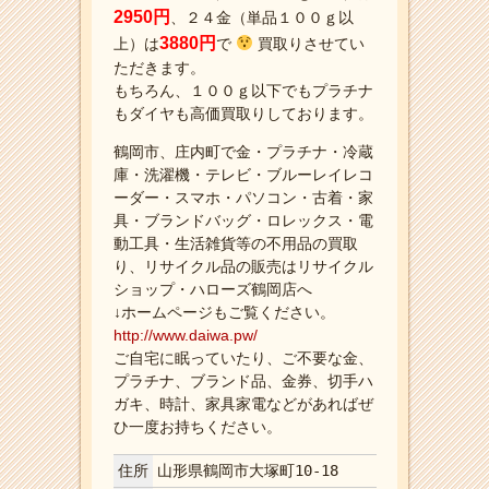
2950円
、２４金（単品１００ｇ以
3880円
上）は
で
買取りさせてい
ただきます。
もちろん、１００ｇ以下でもプラチナ
もダイヤも高価買取りしております。
鶴岡市、庄内町で金・プラチナ・冷蔵
庫・洗濯機・テレビ・ブルーレイレコ
ーダー・スマホ・パソコン・古着・家
具・ブランドバッグ・ロレックス・電
動工具・生活雑貨等の不用品の買取
り、リサイクル品の販売はリサイクル
ショップ・ハローズ鶴岡店へ
↓ホームページもご覧ください。
http://www.daiwa.pw/
ご自宅に眠っていたり、ご不要な金、
プラチナ、ブランド品、金券、切手ハ
ガキ、時計、家具家電などがあればぜ
ひ一度お持ちください。
住所
山形県鶴岡市大塚町10-18