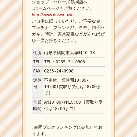
ショップ・ハローズ鶴岡店へ
↓ホームページもご覧ください。
http://www.daiwa.pw/
ご自宅に眠っていたり、ご不要な金、
プラチナ、ブランド品、金券、切手ハ
ガキ、時計、家具家電などがあればぜ
ひ一度お持ちください。
住所
山形県鶴岡市大塚町10-18
TEL
TEL：0235-24-0903
FAX
0235-24-0908
定休
不定休 業時間10:00-
日
19:00(買取り受付は18:00ま
で)
営業
AM10:00-PM19:00 (買取り受
時間
付は18:00まで)
↓鶴岡ブログランキングに参加してお
ります。