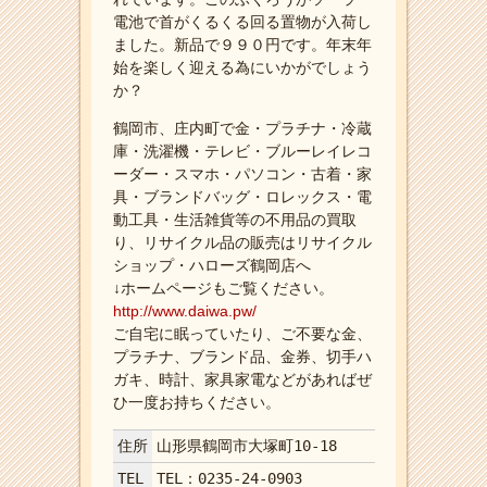
電池で首がくるくる回る置物が入荷し
ました。新品で９９０円です。年末年
始を楽しく迎える為にいかがでしょう
か？
鶴岡市、庄内町で金・プラチナ・冷蔵
庫・洗濯機・テレビ・ブルーレイレコ
ーダー・スマホ・パソコン・古着・家
具・ブランドバッグ・ロレックス・電
動工具・生活雑貨等の不用品の買取
り、リサイクル品の販売はリサイクル
ショップ・ハローズ鶴岡店へ
↓ホームページもご覧ください。
http://www.daiwa.pw/
ご自宅に眠っていたり、ご不要な金、
プラチナ、ブランド品、金券、切手ハ
ガキ、時計、家具家電などがあればぜ
ひ一度お持ちください。
住所
山形県鶴岡市大塚町10-18
TEL
TEL：0235-24-0903