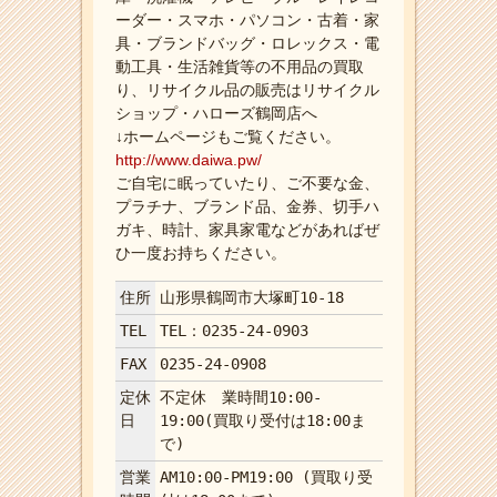
ーダー・スマホ・パソコン・古着・家
具・ブランドバッグ・ロレックス・電
動工具・生活雑貨等の不用品の買取
り、リサイクル品の販売はリサイクル
ショップ・ハローズ鶴岡店へ
↓ホームページもご覧ください。
http://www.daiwa.pw/
ご自宅に眠っていたり、ご不要な金、
プラチナ、ブランド品、金券、切手ハ
ガキ、時計、家具家電などがあればぜ
ひ一度お持ちください。
住所
山形県鶴岡市大塚町10-18
TEL
TEL：0235-24-0903
FAX
0235-24-0908
定休
不定休 業時間10:00-
日
19:00(買取り受付は18:00ま
で)
営業
AM10:00-PM19:00 (買取り受