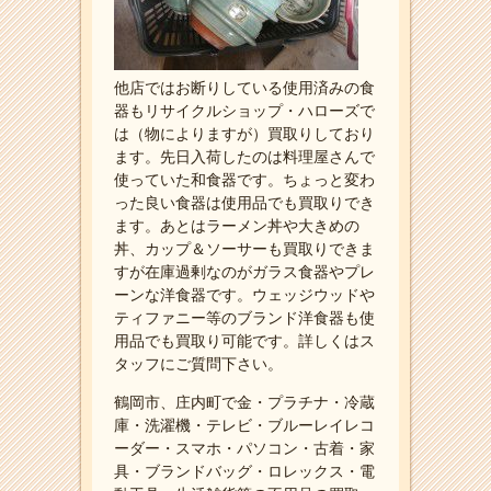
他店ではお断りしている使用済みの食
器もリサイクルショップ・ハローズで
は（物によりますが）買取りしており
ます。先日入荷したのは料理屋さんで
使っていた和食器です。ちょっと変わ
った良い食器は使用品でも買取りでき
ます。あとはラーメン丼や大きめの
丼、カップ＆ソーサーも買取りできま
すが在庫過剰なのがガラス食器やプレ
ーンな洋食器です。ウェッジウッドや
ティファニー等のブランド洋食器も使
用品でも買取り可能です。詳しくはス
タッフにご質問下さい。
鶴岡市、庄内町で金・プラチナ・冷蔵
庫・洗濯機・テレビ・ブルーレイレコ
ーダー・スマホ・パソコン・古着・家
具・ブランドバッグ・ロレックス・電