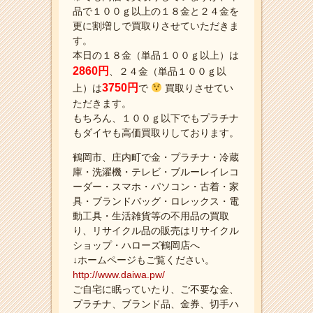
品で１００ｇ以上の１８金と２４金を
更に割増しで買取りさせていただきま
す。
本日の１８金（単品１００ｇ以上）は
2860円
、２４金（単品１００ｇ以
3750円
上）は
で
買取りさせてい
ただきます。
もちろん、１００ｇ以下でもプラチナ
もダイヤも高価買取りしております。
鶴岡市、庄内町で金・プラチナ・冷蔵
庫・洗濯機・テレビ・ブルーレイレコ
ーダー・スマホ・パソコン・古着・家
具・ブランドバッグ・ロレックス・電
動工具・生活雑貨等の不用品の買取
り、リサイクル品の販売はリサイクル
ショップ・ハローズ鶴岡店へ
↓ホームページもご覧ください。
http://www.daiwa.pw/
ご自宅に眠っていたり、ご不要な金、
プラチナ、ブランド品、金券、切手ハ