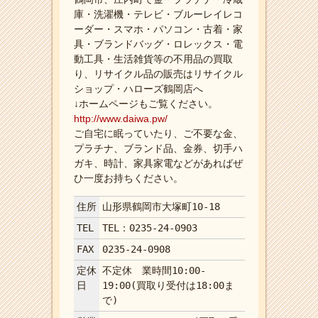
庫・洗濯機・テレビ・ブルーレイレコ
ーダー・スマホ・パソコン・古着・家
具・ブランドバッグ・ロレックス・電
動工具・生活雑貨等の不用品の買取
り、リサイクル品の販売はリサイクル
ショップ・ハローズ鶴岡店へ
↓ホームページもご覧ください。
http://www.daiwa.pw/
ご自宅に眠っていたり、ご不要な金、
プラチナ、ブランド品、金券、切手ハ
ガキ、時計、家具家電などがあればぜ
ひ一度お持ちください。
住所
山形県鶴岡市大塚町10-18
TEL
TEL：0235-24-0903
FAX
0235-24-0908
定休
不定休 業時間10:00-
日
19:00(買取り受付は18:00ま
で)