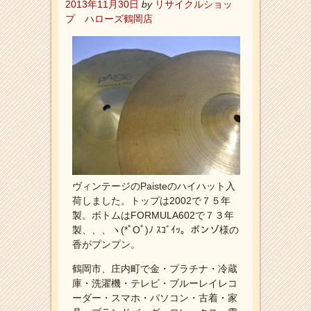
2013年11月30日
by
リサイクルショッ
プ ハローズ鶴岡店
ヴィンテージのPaisteのハイハット入
荷しました。トップは2002で７５年
製。ボトムはFORMULA602で７３年
製、、、ヽ(*ﾟOﾟ)ﾉ ｽｺﾞｲｯ。ボンゾ様の
香がプンプン。
鶴岡市、庄内町で金・プラチナ・冷蔵
庫・洗濯機・テレビ・ブルーレイレコ
ーダー・スマホ・パソコン・古着・家