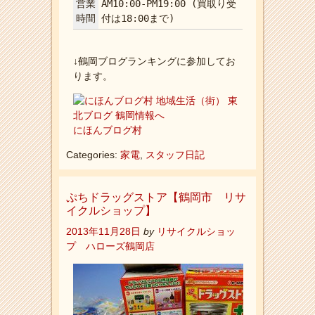
営業
AM10:00-PM19:00 (買取り受
時間
付は18:00まで)
↓鶴岡ブログランキングに参加してお
ります。
にほんブログ村
Categories:
家電
,
スタッフ日記
ぷちドラッグストア【鶴岡市 リサ
イクルショップ】
2013年11月28日
by
リサイクルショッ
プ ハローズ鶴岡店