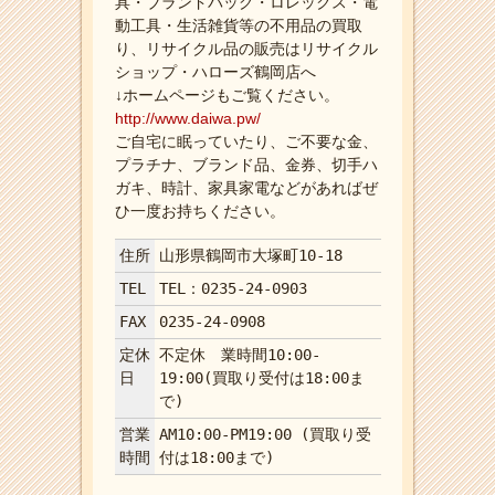
具・ブランドバッグ・ロレックス・電
動工具・生活雑貨等の不用品の買取
り、リサイクル品の販売はリサイクル
ショップ・ハローズ鶴岡店へ
↓ホームページもご覧ください。
http://www.daiwa.pw/
ご自宅に眠っていたり、ご不要な金、
プラチナ、ブランド品、金券、切手ハ
ガキ、時計、家具家電などがあればぜ
ひ一度お持ちください。
住所
山形県鶴岡市大塚町10-18
TEL
TEL：0235-24-0903
FAX
0235-24-0908
定休
不定休 業時間10:00-
日
19:00(買取り受付は18:00ま
で)
営業
AM10:00-PM19:00 (買取り受
時間
付は18:00まで)