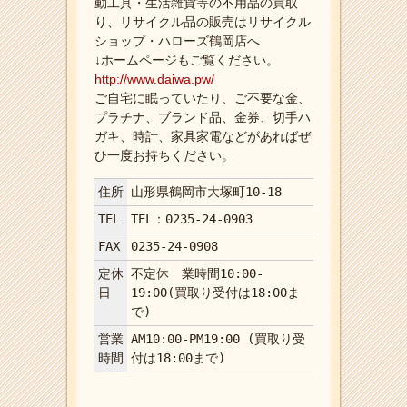
動工具・生活雑貨等の不用品の買取
り、リサイクル品の販売はリサイクル
ショップ・ハローズ鶴岡店へ
↓ホームページもご覧ください。
http://www.daiwa.pw/
ご自宅に眠っていたり、ご不要な金、
プラチナ、ブランド品、金券、切手ハ
ガキ、時計、家具家電などがあればぜ
ひ一度お持ちください。
住所
山形県鶴岡市大塚町10-18
TEL
TEL：0235-24-0903
FAX
0235-24-0908
定休
不定休 業時間10:00-
日
19:00(買取り受付は18:00ま
で)
営業
AM10:00-PM19:00 (買取り受
時間
付は18:00まで)