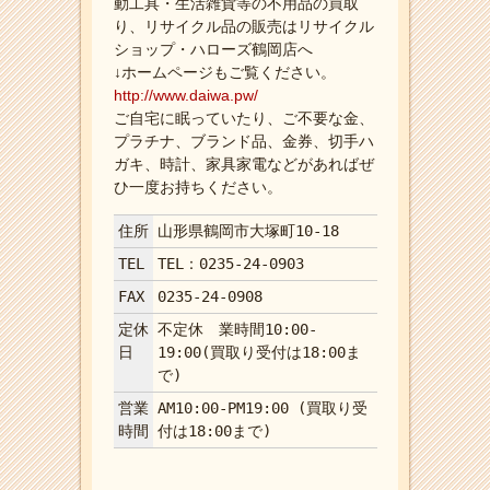
動工具・生活雑貨等の不用品の買取
り、リサイクル品の販売はリサイクル
ショップ・ハローズ鶴岡店へ
↓ホームページもご覧ください。
http://www.daiwa.pw/
ご自宅に眠っていたり、ご不要な金、
プラチナ、ブランド品、金券、切手ハ
ガキ、時計、家具家電などがあればぜ
ひ一度お持ちください。
住所
山形県鶴岡市大塚町10-18
TEL
TEL：0235-24-0903
FAX
0235-24-0908
定休
不定休 業時間10:00-
日
19:00(買取り受付は18:00ま
で)
営業
AM10:00-PM19:00 (買取り受
時間
付は18:00まで)