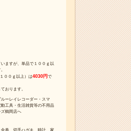
ていますが、単品で１００ｇ以
す。
4030円
１００ｇ以上）は
で
しております。
ブルーレイレコーダー・スマ
電動工具・生活雑貨等の不用品
ーズ鶴岡店へ
、金券、切手ハガキ、時計、家