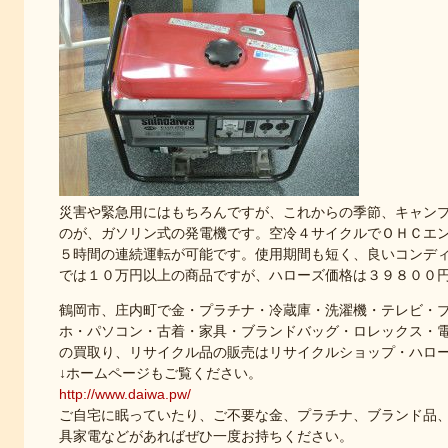
災害や緊急用にはもちろんですが、これからの季節、キャン
のが、ガソリン式の発電機です。空冷４サイクルでＯＨＣエンジ
５時間の連続運転が可能です。使用期間も短く、良いコンデ
では１０万円以上の商品ですが、ハローズ価格は３９８００
鶴岡市、庄内町で金・プラチナ・冷蔵庫・洗濯機・テレビ・
ホ・パソコン・古着・家具・ブランドバッグ・ロレックス・
の買取り、リサイクル品の販売はリサイクルショップ・ハロ
↓ホームページもご覧ください。
http://www.daiwa.pw/
ご自宅に眠っていたり、ご不要な金、プラチナ、ブランド品
具家電などがあればぜひ一度お持ちください。