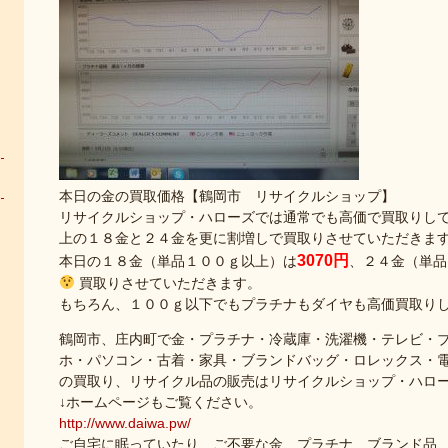
本日の金の買取価格【鶴岡市 リサイクルショップ】
リサイクルショップ・ハローズでは通常でも高価で買取りし
上の１８金と２４金を更に割増しで買取りさせていただきま
3070円
本日の１８金（単品１００ｇ以上）は
、２４金（単品
買取りさせていただきます。
もちろん、１００ｇ以下でもプラチナもダイヤも高価買取り
鶴岡市、庄内町で金・プラチナ・冷蔵庫・洗濯機・テレビ・
ホ・パソコン・古着・家具・ブランドバッグ・ロレックス・
の買取り、リサイクル品の販売はリサイクルショップ・ハロ
↓ホームページもご覧ください。
http://www.daiwa.pw/
ご自宅に眠っていたり、ご不要な金、プラチナ、ブランド品