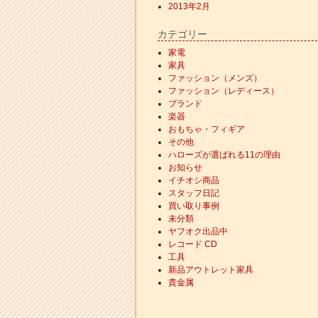
2013年2月
カテゴリー
家電
家具
ファッション（メンズ）
ファッション（レディース）
ブランド
楽器
おもちゃ・フィギア
その他
ハローズが選ばれる11の理由
お知らせ
イチオシ商品
スタッフ日記
買い取り事例
未分類
ヤフオク出品中
レコード CD
工具
新品アウトレット家具
貴金属