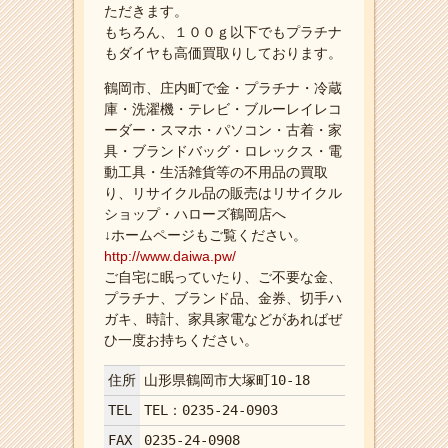
ただきます。
もちろん、１００ｇ以下でもプラチナ
もダイヤも高価買取りしております。
鶴岡市、庄内町で金・プラチナ・冷蔵
庫・洗濯機・テレビ・ブルーレイレコ
ーダー・スマホ・パソコン・古着・家
具・ブランドバッグ・ロレックス・電
動工具・生活雑貨等の不用品の買取
り、リサイクル品の販売はリサイクル
ショップ・ハローズ鶴岡店へ
↓ホームページもご覧ください。
http://www.daiwa.pw/
ご自宅に眠っていたり、ご不要な金、
プラチナ、ブランド品、金券、切手ハ
ガキ、時計、家具家電などがあればぜ
ひ一度お持ちください。
住所
山形県鶴岡市大塚町10-18
TEL
TEL：0235-24-0903
FAX
0235-24-0908