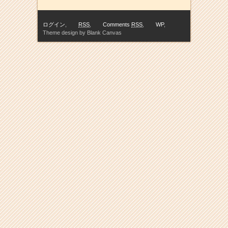
ログイン
,
RSS
,
Comments
RSS
,
WP
,
Theme design by Blank Canvas