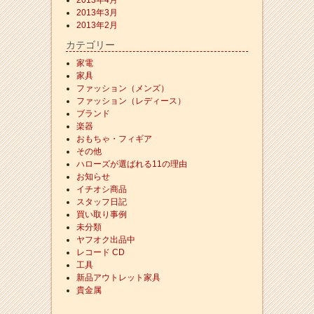
2013年4月
2013年3月
2013年2月
カテゴリー
家電
家具
ファッション（メンズ）
ファッション（レディース）
ブランド
楽器
おもちゃ・フィギア
その他
ハローズが選ばれる11の理由
お知らせ
イチオシ商品
スタッフ日記
買い取り事例
未分類
ヤフオク出品中
レコード CD
工具
新品アウトレット家具
貴金属