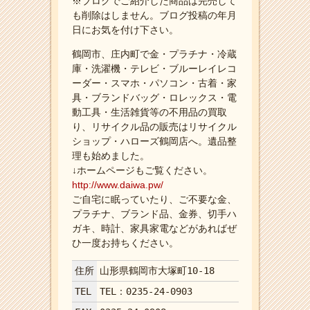
※ブログでご紹介した商品は完売して
も削除はしません。ブログ投稿の年月
日にお気を付け下さい。
鶴岡市、庄内町で金・プラチナ・冷蔵
庫・洗濯機・テレビ・ブルーレイレコ
ーダー・スマホ・パソコン・古着・家
具・ブランドバッグ・ロレックス・電
動工具・生活雑貨等の不用品の買取
り、リサイクル品の販売はリサイクル
ショップ・ハローズ鶴岡店へ。遺品整
理も始めました。
↓ホームページもご覧ください。
http://www.daiwa.pw/
ご自宅に眠っていたり、ご不要な金、
プラチナ、ブランド品、金券、切手ハ
ガキ、時計、家具家電などがあればぜ
ひ一度お持ちください。
住所
山形県鶴岡市大塚町10-18
TEL
TEL：0235-24-0903