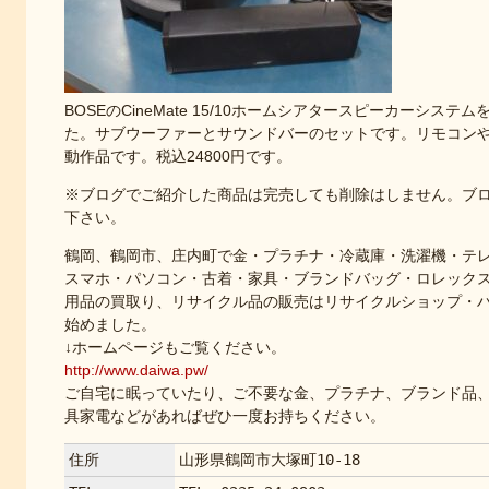
BOSEのCineMate 15/10ホームシアタースピーカーシス
た。サブウーファーとサウンドバーのセットです。リモコン
動作品です。税込24800円です。
※ブログでご紹介した商品は完売しても削除はしません。ブ
下さい。
鶴岡、鶴岡市、庄内町で金・プラチナ・冷蔵庫・洗濯機・テ
スマホ・パソコン・古着・家具・ブランドバッグ・ロレック
用品の買取り、リサイクル品の販売はリサイクルショップ・
始めました。
↓ホームページもご覧ください。
http://www.daiwa.pw/
ご自宅に眠っていたり、ご不要な金、プラチナ、ブランド品
具家電などがあればぜひ一度お持ちください。
住所
山形県鶴岡市大塚町10-18