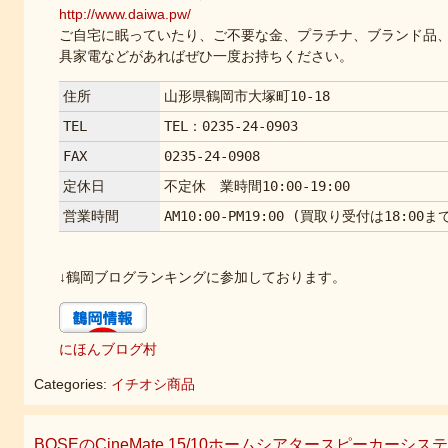
http://www.daiwa.pw/
ご自宅に眠っていたり、ご不要な金、プラチナ、ブランド品
具家電などがあればぜひ一度お持ちください。
住所
山形県鶴岡市大塚町10-18
TEL
TEL：0235-24-0903
FAX
0235-24-0908
定休日
不定休 業時間10:00-19:00
営業時間
AM10:00-PM19:00 (買取り受付は18:00ま
↓鶴岡ブログランキングに参加しております。
にほんブログ村
Categories:
イチオシ商品
BOSEのCineMate 15/10ホームシアタースピーカー