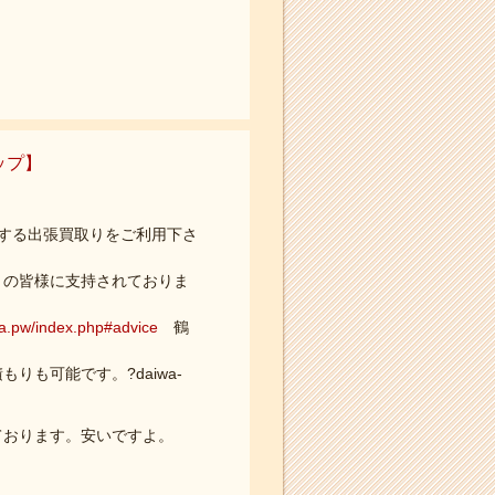
ップ】
する出張買取りをご利用下さ
くの皆様に支持されておりま
wa.pw/index.php#advice
鶴
も可能です。?daiwa-
ております。安いですよ。