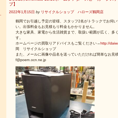
プ】
2022年1月15日
by
リサイクルショップ ハローズ鶴岡店
鶴岡でお引越し予定の皆様、スタッフ2名がトラックでお伺い
い。出張料金もお見積もり料金もかかりません。
大きな家具、家電から生活雑貨まで、取扱い範囲が広く、多
す。
ホームページの買取りアドバイスもご覧ください→
http://dai
岡 リサイクルショップ
また、メールに画像や品名を送っていただければ簡単なお見積もり
f@poem.ocn.ne.jp