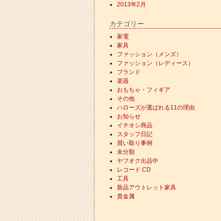
2013年2月
カテゴリー
家電
家具
ファッション（メンズ）
ファッション（レディース）
ブランド
楽器
おもちゃ・フィギア
その他
ハローズが選ばれる11の理由
お知らせ
イチオシ商品
スタッフ日記
買い取り事例
未分類
ヤフオク出品中
レコード CD
工具
新品アウトレット家具
貴金属