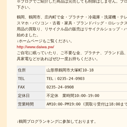
※ブログでご紹介した商品は完売しても削除はしません。ブ
下さい。
鶴岡、鶴岡市、庄内町で金・プラチナ・冷蔵庫・洗濯機・テ
スマホ・パソコン・古着・家具・ブランドバッグ・ロレック
用品の買取り、リサイクル品の販売はリサイクルショップ・
始めました。
↓ホームページもご覧ください。
http://www.daiwa.pw/
ご自宅に眠っていたり、ご不要な金、プラチナ、ブランド品
具家電などがあればぜひ一度お持ちください。
住所
山形県鶴岡市大塚町10-18
TEL
TEL：0235-24-0903
FAX
0235-24-0908
定休日
不定休 業時間10:00-19:00
営業時間
AM10:00-PM19:00 (買取り受付は18:00ま
↓鶴岡ブログランキングに参加しております。