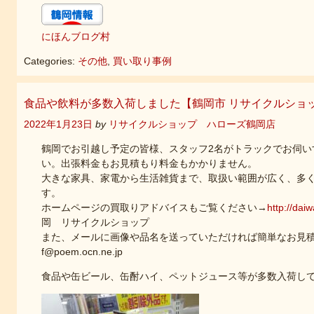
にほんブログ村
Categories:
その他
,
買い取り事例
食品や飲料が多数入荷しました【鶴岡市 リサイクルショ
2022年1月23日
by
リサイクルショップ ハローズ鶴岡店
鶴岡でお引越し予定の皆様、スタッフ2名がトラックでお伺い
い。出張料金もお見積もり料金もかかりません。
大きな家具、家電から生活雑貨まで、取扱い範囲が広く、多
す。
ホームページの買取りアドバイスもご覧ください→
http://dai
岡 リサイクルショップ
また、メールに画像や品名を送っていただければ簡単なお見積もり
f@poem.ocn.ne.jp
食品や缶ビール、缶酎ハイ、ペットジュース等が多数入荷し