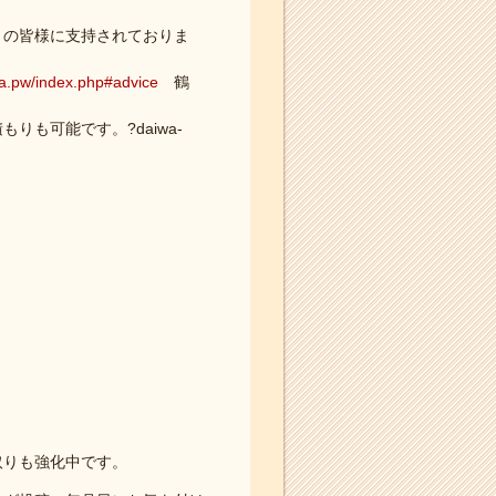
くの皆様に支持されておりま
wa.pw/index.php#advice
鶴
も可能です。?daiwa-
取りも強化中です。